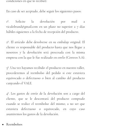
condiciones en que lo recibió).
En caso de ser aceptado, debe seguir los siguientes pasos:
1º. Solicite la devolución por mail a
vicalobrand@gmail.com
en un plazo no superior a 7 días
hábiles siguientes a la fecha de recepción del producto.
2º. El artículo debe devolverse en su embalaje original. El
cliente es responsable del producto hasta que nos llegue a
nosotros y la devolución será procesada con la misma
empresa con la que le fue realizado en envÍo (Correos S.A).
3º. Una vez hayamos recibido el producto en nuestro taller,
procederemos al reembolso del pedido si este estuviera
equivocado o defectuoso o bien al cambio del producto
canjeando el VALE.
4º. Los gastos de envío de la devolución son a cargo del
cliente, que se le descontará del producto comprado
cuando se realice el reembolso del mismo; a no ser que
estuviera defectuoso o equivocado, en cuyo caso
asumiremos los gastos de la devolución.
Reembolsos