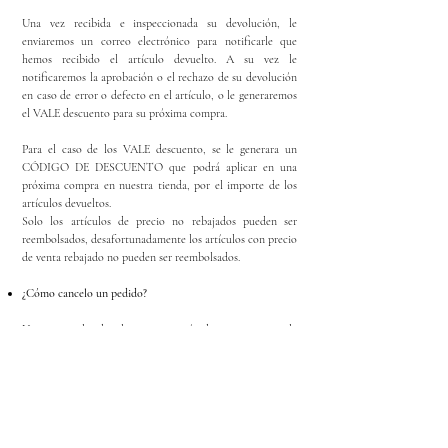
Una vez recibida e inspeccionada su devolución, le
enviaremos un correo electrónico para notificarle que
hemos recibido el artículo devuelto. A su vez le
notificaremos la aprobación o el rechazo de su devolución
en caso de error o defecto en el artículo, o le generaremos
el VALE descuento para su próxima compra.
Para el caso de los VALE descuento, se le generara un
CÓDIGO DE DESCUENTO que podrá aplicar en una
próxima compra en nuestra tienda, por el importe de los
artículos devueltos.
Solo los artículos de precio no rebajados pueden ser
reembolsados, desafortunadamente los artículos con precio
de venta rebajado no pueden ser reembolsados.
¿Cómo cancelo un pedido?
Una vez realizado el pago a través de nuestra pasarela
bancaria, no podrá ser anulado. Sin embargo, en el caso de
que dicho pedido no haya salido aún de nuestras
instalaciones le ofrecemos la posibilidad de: recibir un
VALE para usarlo en la compra de otros productos en en
futuro o cambiarlo por otro artículo antes de proceder al
envío.