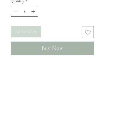
Quantity
*
Add to Cart
Buy Now