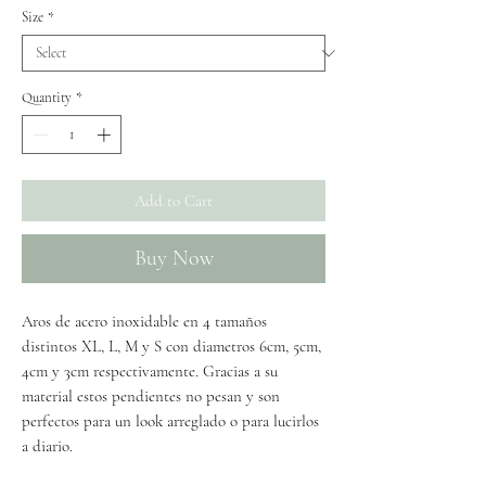
Size
*
Quantity
*
Add to Cart
Buy Now
Aros de acero inoxidable en 4 tamaños
distintos XL, L, M y S con diametros 6cm, 5cm,
4cm y 3cm respectivamente. Gracias a su
material estos pendientes no pesan y son
perfectos para un look arreglado o para lucirlos
a diario.