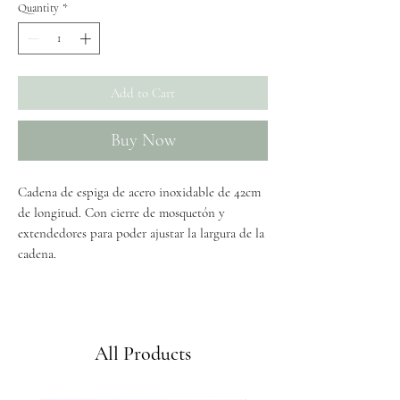
Quantity
*
Add to Cart
Buy Now
Cadena de espiga de acero inoxidable de 42cm
de longitud. Con cierre de mosquetón y
extendedores para poder ajustar la largura de la
cadena.
Envíos GRATIS a partir de 50€
All Products