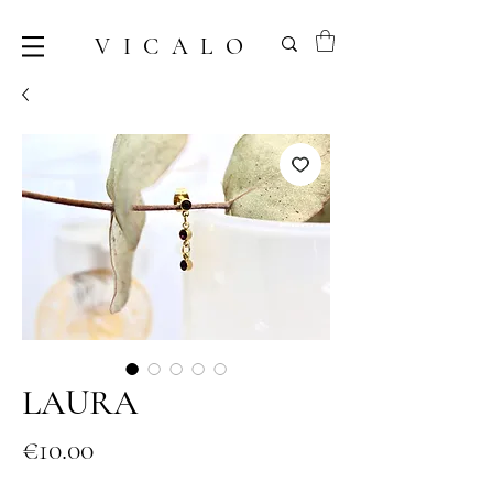
VICALO
LAURA
Price
€10.00