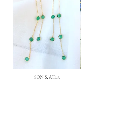
SON SAURA
Price
€40.00