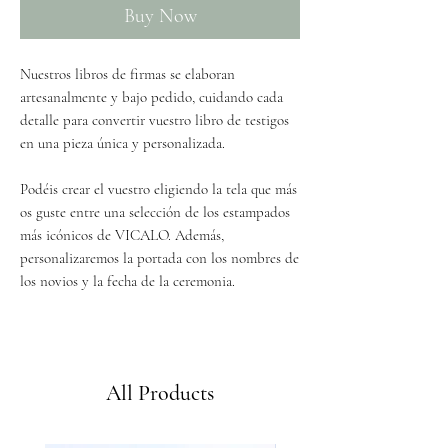
Buy Now
Nuestros libros de firmas se elaboran
artesanalmente y bajo pedido, cuidando cada
detalle para convertir vuestro libro de testigos
en una pieza única y personalizada.
Podéis crear el vuestro eligiendo la tela que más
os guste entre una selección de los estampados
más icónicos de VICALO. Además,
personalizaremos la portada con los nombres de
los novios y la fecha de la ceremonia.
En un plazo máximo de 2 días laborables desde
Envíos GRATIS a partir de 50€
la recepción de vuestro pedido, os enviaremos
un correo electrónico con toda la información
All Products
necesaria para preparar el diseño previo de
vuestro libro de firmas.