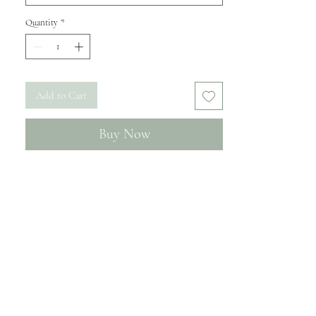
Quantity
*
Add to Cart
Buy Now