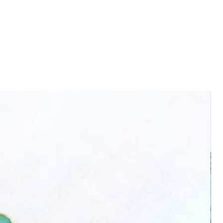
gran día!
VICALO X El Rejón