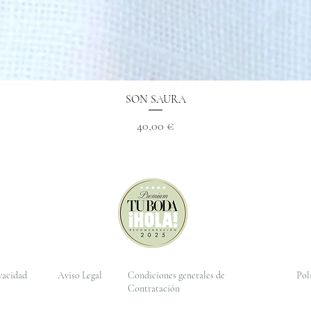
Aperçu rapide
SON SAURA
Prix
40,00 €
ivacidad
Aviso Legal
Condiciones generales de
Pol
Contratación