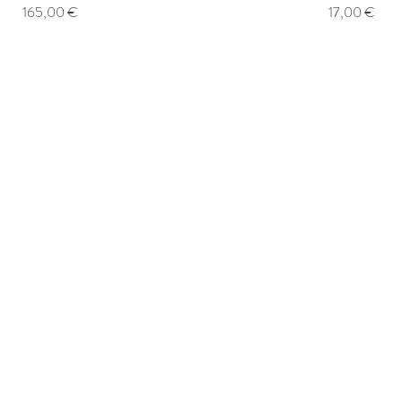
Prix
Prix
165,00 €
17,00 €