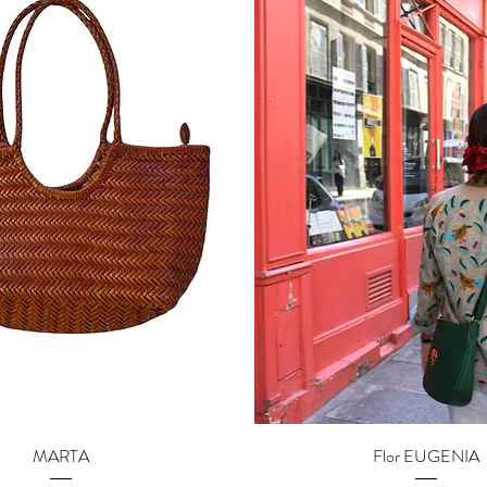
Aperçu rapide
Aperçu rapide
MARTA
Flor EUGENIA