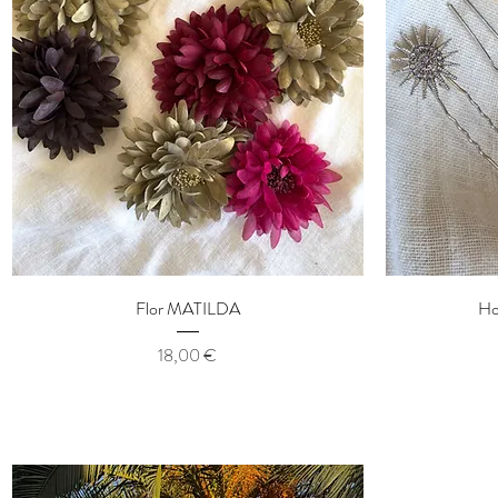
Aperçu rapide
Flor MATILDA
Ho
Prix
18,00 €