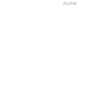
Prix
25,00 €