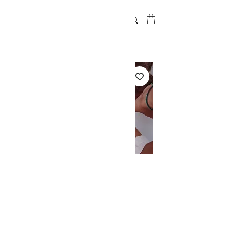
VICALO
CELIA fina
Prix
20,00 €