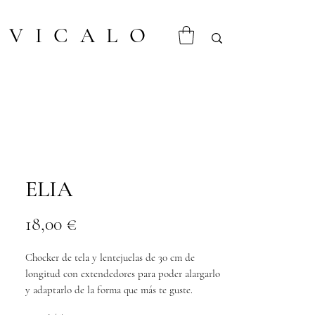
VICALO
ELIA
Prix
18,00 €
Chocker de tela y lentejuelas de 30 cm de
longitud con extendedores para poder alargarlo
y adaptarlo de la forma que más te guste.