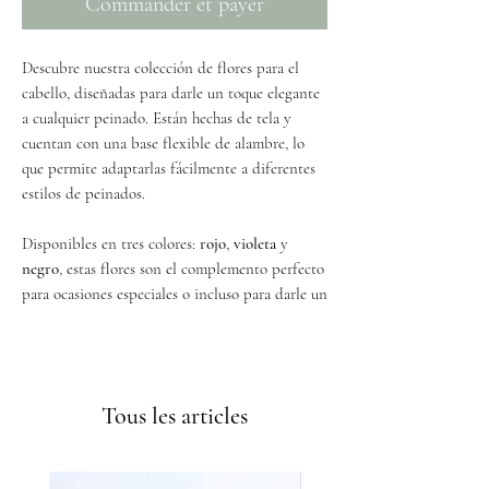
Commander et payer
Descubre nuestra colección de flores para el
cabello, diseñadas para darle un toque elegante
a cualquier peinado. Están hechas de tela y
cuentan con una base flexible de alambre, lo
que permite adaptarlas fácilmente a diferentes
estilos de peinados.
Disponibles en tres colores:
rojo
,
violeta
y
negro
, estas flores son el complemento perfecto
para ocasiones especiales o incluso para darle un
toque a tu look diario.
Envíos GRATIS a partir de 50€
Gracias a su diseño en alambre, nuestras flores
se ajustan cómodamente a cualquier tipo de
Tous les articles
cabello, ya sea recogido o suelto.