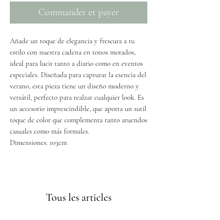
Commander et payer
Añade un toque de elegancia y frescura a tu
estilo con nuestra cadena en tonos morados,
ideal para lucir tanto a diario como en eventos
especiales. Diseñada para capturar la esencia del
verano, esta pieza tiene un diseño moderno y
versátil, perfecto para realzar cualquier look. Es
un accesorio imprescindible, que aporta un sutil
toque de color que complementa tanto atuendos
casuales como más formales.
Dimensiones: 103cm
Cada pieza es diferente.
Envíos GRATIS a partir de 50€
Tous les articles