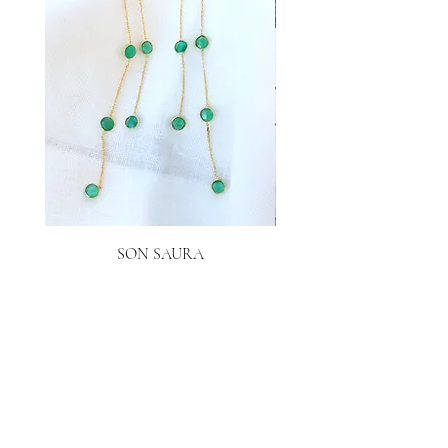
SON SAURA
Prix
40,00 €