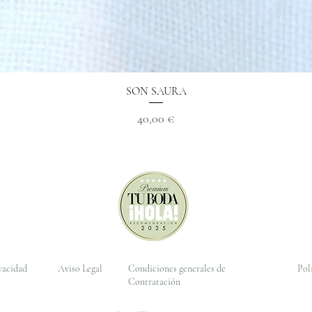
Aperçu rapide
SON SAURA
Prix
40,00 €
ivacidad
Aviso Legal
Condiciones generales de
Pol
Contratación