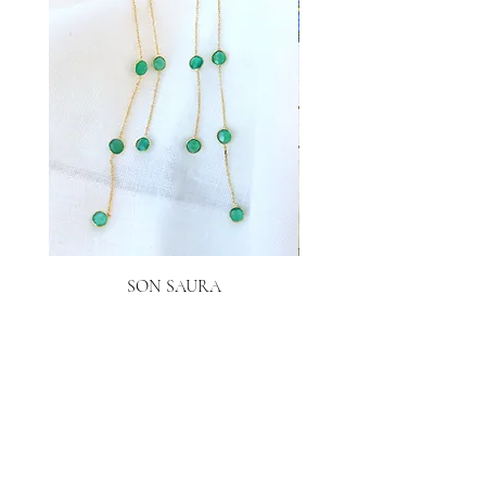
SON SAURA
Prix
40,00 €