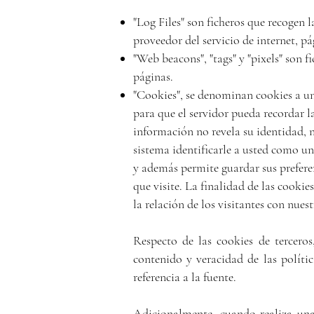
"Log Files" son ficheros que recogen 
proveedor del servicio de internet, pá
"Web beacons", "tags" y "pixels" son 
páginas.
"Cookies", se denominan cookies a un
para que el servidor pueda recordar l
información no revela su identidad, n
sistema identificarle a usted como un
y además permite guardar sus prefere
que visite. La finalidad de las cookie
la relación de los visitantes con nues
Respecto de las cookies de terceros
contenido y veracidad de las políti
referencia a la fuente.
Adicionalmente, cuando realiza una