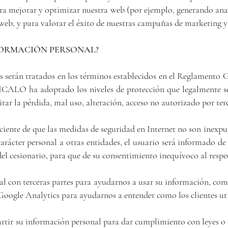
ra mejorar y optimizar nuestra web (por ejemplo, generando anal
web, y para valorar el éxito de nuestras campañas de marketing y
FORMACIÓN PERSONAL?
tos serán tratados en los términos establecidos en el Reglamento 
VICALO ha adoptado los niveles de protección que legalmente se 
itar la pérdida, mal uso, alteración, acceso no autorizado por ter
sciente de que las medidas de seguridad en Internet no son inexpu
rácter personal a otras entidades, el usuario será informado de 
del cesionario, para que de su consentimiento inequívoco al respe
l con terceras partes para ayudarnos a usar su información, c
Google Analytics para ayudarnos a entender como los clientes ut
ir su información personal para dar cumplimiento con leyes o re