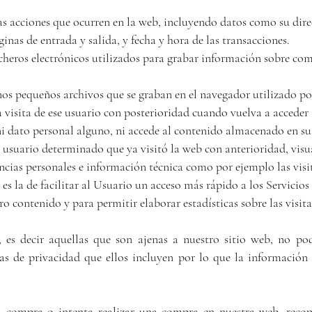
las acciones que ocurren en la web, incluyendo datos como su dire
ginas de entrada y salida, y fecha y hora de las transacciones.
ficheros electrónicos utilizados para grabar información sobre co
os pequeños archivos que se graban en el navegador utilizado po
a visita de ese usuario con posterioridad cuando vuelva a acceder
i dato personal alguno, ni accede al contenido almacenado en su 
 usuario determinado que ya visitó la web con anterioridad, visu
ncias personales e información técnica como por ejemplo las visit
s es la de facilitar al Usuario un acceso más rápido a los Servicios
tro contenido y para permitir elaborar estadísticas sobre las visit
, es decir aquellas que son ajenas a nuestro sitio web, no p
cas de privacidad que ellos incluyen por lo que la información
 compra o intenta realizar una compra en nuestra web, recop