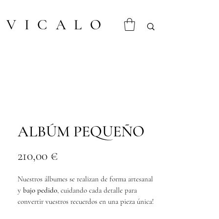
VICALO
ALBÚM PEQUEÑO
Precio
210,00 €
Nuestros álbumes se realizan de forma artesanal
y
bajo pedido
, cuidando cada detalle para
convertir vuestros recuerdos en una pieza única!