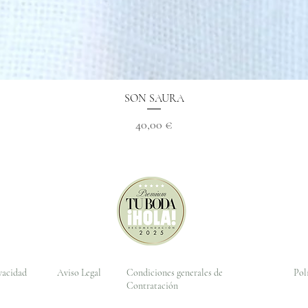
Vista rápida
SON SAURA
Precio
40,00 €
ivacidad
Aviso Legal
Condiciones generales de
Pol
Contratación