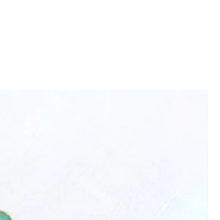
gran día!
VICALO X El Rejón