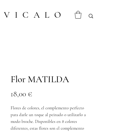
VICALO
Flor MATILDA
Precio
18,00 €
Flores de colores, el complemento perfecto
para darle un toque al peinado o utilizarlo a
modo broche. Disponibles en 8 colores
diferentes, estas flores son el complemento