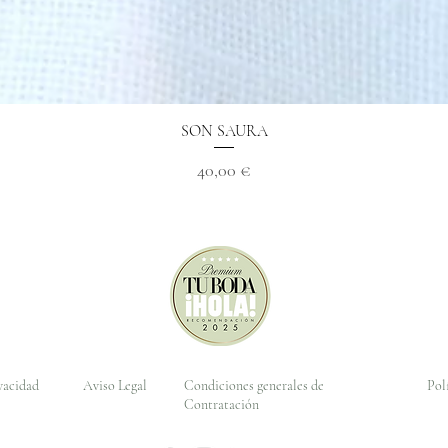
Vista rápida
SON SAURA
Precio
40,00 €
ivacidad
Aviso Legal
Condiciones generales de
Pol
Contratación