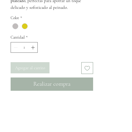
plateado
, perfectas para aportar un toque
delicado y sofisticado al peinado.
Color
*
Cantidad
*
Agregar al carrito
Realizar compra