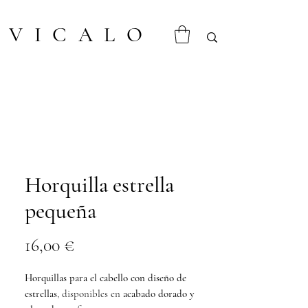
VICALO
Horquilla estrella
pequeña
Precio
16,00 €
Horquillas para el cabello con diseño de
estrellas
, disponibles en
acabado dorado y