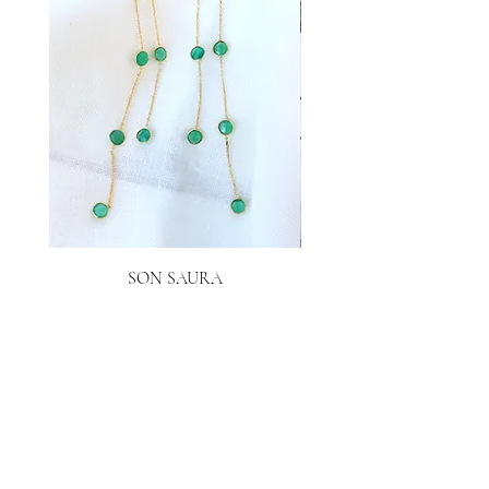
SON SAURA
Precio
40,00 €