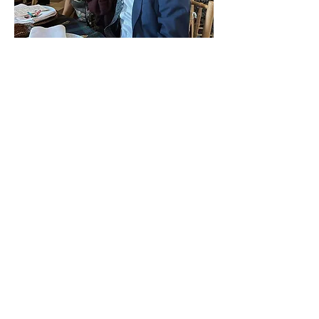
Blanca en la boda de Cris y Pato
14.12.2024
Blanca espectacular en la Boda de Pato y Cris en
Madrid.