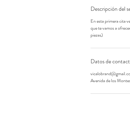
Descripción del se
En esta primera cita ve
que te vamos a ofrece
piezas)
Datos de contac
vicalobrand@gmail.c
Avenida de los Montes