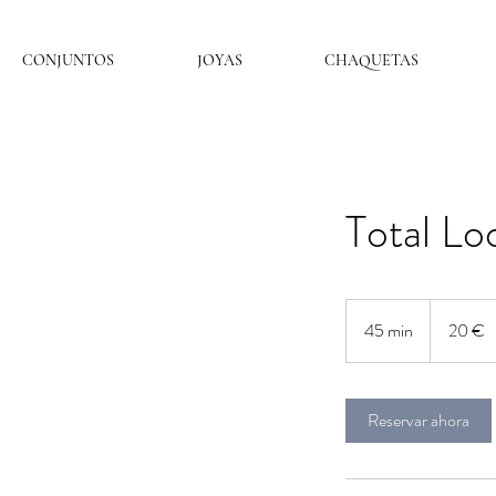
CONJUNTOS
JOYAS
CHAQUETAS
Total L
20
euros
45 min
4
20 €
5
m
Reservar ahora
i
n