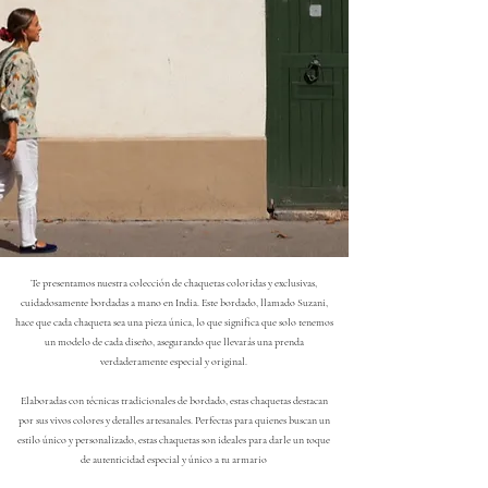
Te presentamos nuestra colección de chaquetas coloridas y exclusivas,
cuidadosamente bordadas a mano en India. Este bordado, llamado Suzani,
hace que cada chaqueta sea una pieza única, lo que significa que solo tenemos
un modelo de cada diseño, asegurando que llevarás una prenda
verdaderamente especial y original.
Elaboradas con técnicas tradicionales de bordado, estas chaquetas destacan
por sus vivos colores y detalles artesanales. Perfectas para quienes buscan un
estilo único y personalizado, estas chaquetas son ideales para darle un toque
de autenticidad especial y único a tu armario