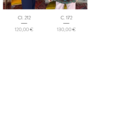
CI. 212
C. 172
Prix
Prix
120,00 €
130,00 €