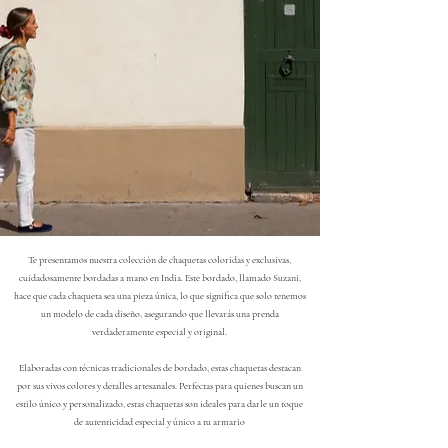
Te presentamos nuestra colección de chaquetas coloridas y exclusivas,
cuidadosamente bordadas a mano en India. Este bordado, llamado Suzani,
hace que cada chaqueta sea una pieza única, lo que significa que solo tenemos
un modelo de cada diseño, asegurando que llevarás una prenda
verdaderamente especial y original.
Elaboradas con técnicas tradicionales de bordado, estas chaquetas destacan
por sus vivos colores y detalles artesanales. Perfectas para quienes buscan un
estilo único y personalizado, estas chaquetas son ideales para darle un toque
de autenticidad especial y único a tu armario