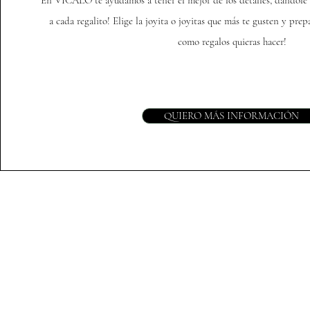
En VICALO te ayudamos a tener el mejor de los detalles, dandole 
a cada regalito! Elige la joyita o joyitas que más te gusten y pre
como regalos quieras hacer!
QUIERO MÁS INFORMACIÓN