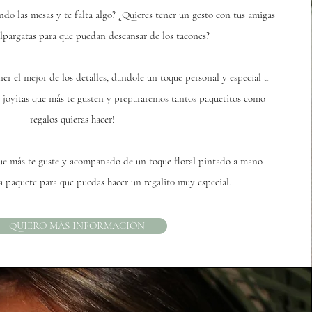
ando las mesas y te falta algo? ¿Quieres tener un gesto con tus amigas
alpargatas para que puedan descansar de los tacones?
 el mejor de los detalles, dandole un toque personal y especial a
 o joyitas que más te gusten y prepararemos tantos paquetitos como
regalos quieras hacer!
ue más te guste y acompañado de un toque floral pintado a mano
 paquete para que puedas hacer un regalito muy especial.
QUIERO MÁS INFORMACIÓN