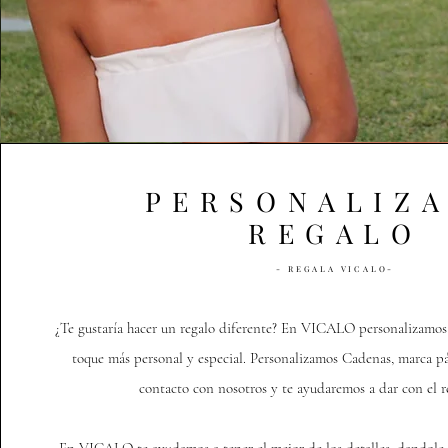
PERSONALIZA
REGALO
- REGALA VICALO-
¿Te gustaría hacer un regalo diferente? En VICALO personalizamos 
toque más personal y especial. Personalizamos Cadenas, marca pá
contacto con nosotros y te ayudaremos a dar con el r