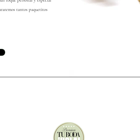
un toque personal y especial
pararemos tantos paquetitos