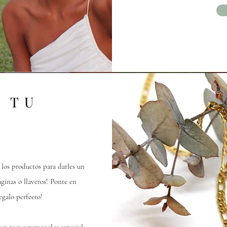
 TU
los productos para darles un
ginas o llaveros! Ponte en
egalo perfecto!