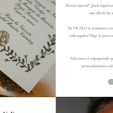
día tan especial? ¿Estás organiz
más allá de las 
En VICALO te ayudamos a tener
cada regalito! Elige la joyita
Selecciona el empaquetado q
personalizaremos cada