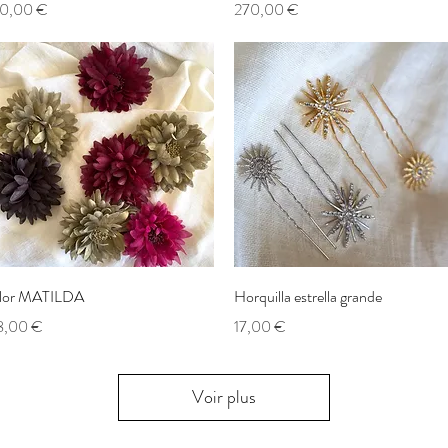
rix
Prix
0,00 €
270,00 €
Aperçu rapide
Aperçu rapide
lor MATILDA
Horquilla estrella grande
rix
Prix
8,00 €
17,00 €
Voir plus