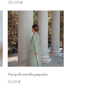
Prix
210,00 €
Aperçu rapide
Horquilla estrella pequeña
Prix
16,00 €