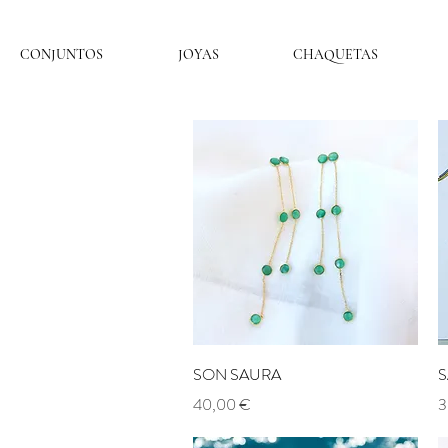
CONJUNTOS
JOYAS
CHAQUETAS
Aperçu rapide
SON SAURA
S
Prix
P
40,00 €
3