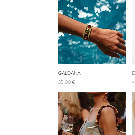
Aperçu rapide
GALDANA
E
Prix
P
35,00 €
4