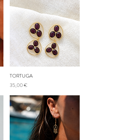
Aperçu rapide
TORTUGA
Prix
35,00 €