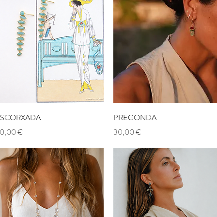
Aperçu rapide
Aperçu rapide
SCORXADA
PREGONDA
rix
Prix
0,00 €
30,00 €