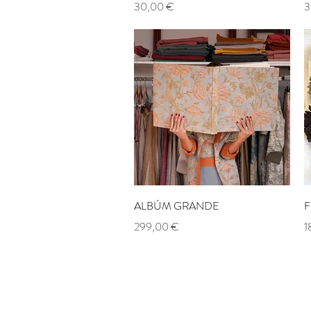
Prix
P
30,00 €
3
Aperçu rapide
ALBÚM GRANDE
F
Prix
P
299,00 €
1